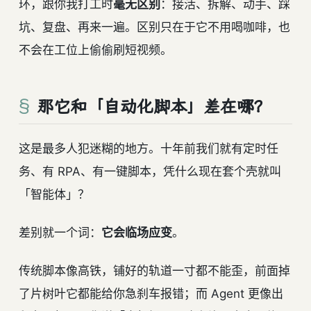
环，跟你我打工时
毫无区别
：接活、拆解、动手、踩
坑、复盘、再来一遍。区别只在于它不用喝咖啡，也
不会在工位上偷偷刷短视频。
那它和「自动化脚本」差在哪？
这是最多人犯迷糊的地方。十年前我们就有定时任
务、有 RPA、有一键脚本，凭什么现在套个壳就叫
「智能体」？
差别就一个词：
它会临场应变
。
传统脚本像高铁，铺好的轨道一寸都不能歪，前面掉
了片树叶它都能给你急刹车报错；而 Agent 更像出