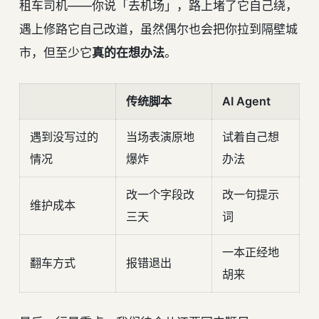
租车司机——你说「去机场」，路上堵了它自己绕，
遇上修路它自己改道，虽然偶尔也会把你拉到隔壁城
市，但至少它
真的在想办法
。
传统脚本
AI Agent
遇到没写过的
当场表演原地
试着自己想
情况
爆炸
办法
改一个字段改
改一句提示
维护成本
三天
词
一本正经地
翻车方式
报错退出
胡来