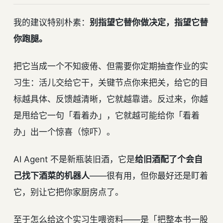
我的建议特别朴素：
别指望它替你做决定，指望它替
你跑腿。
把它当成一个不知疲倦、但需要你定期抽查作业的实
习生：活儿交给它干，关键节点你来把关，给它的目
标越具体、反馈越清晰，它就越靠谱。反过来，你越
是甩给它一句「看着办」，它就越可能给你「看着
办」出一个惊喜（惊吓）。
AI Agent 不是新瓶装旧酒，它是
给旧酒配了个会自
己找下酒菜的机器人
——很有用，但你最好还是盯着
它，别让它把你家厨房点了。
至于怎么给这个实习生喂资料——是「把整本书一股