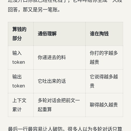
回答，那又是另一笔账。
算钱的
通俗理解
谁在掏钱
部分
输入
你打的字越多
你递进去的料
token
越贵
输出
它说得越多越
它吐出来的话
token
贵
上下文
多轮对话会把前文一
聊得越久越贵
累计
起重算
最后一行最容易让人破防。很多人以为多轮对话只算