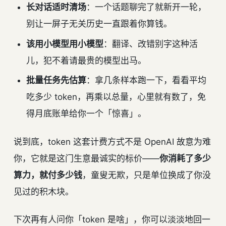
长对话适时清场
：一个话题聊完了就新开一轮，
别让一屏子无关历史一直跟着你算钱。
该用小模型用小模型
：翻译、改错别字这种活
儿，犯不着请最贵的模型出马。
批量任务先估算
：拿几条样本跑一下，看看平均
吃多少 token，再乘以总量，心里就有数了，免
得月底账单给你一个「惊喜」。
说到底，token 这套计费方式不是 OpenAI 故意为难
你，它就是这门生意最诚实的标价——
你消耗了多少
算力，就付多少钱
，童叟无欺，只是单位换成了你没
见过的积木块。
下次再有人问你「token 是啥」，你可以淡淡地回一