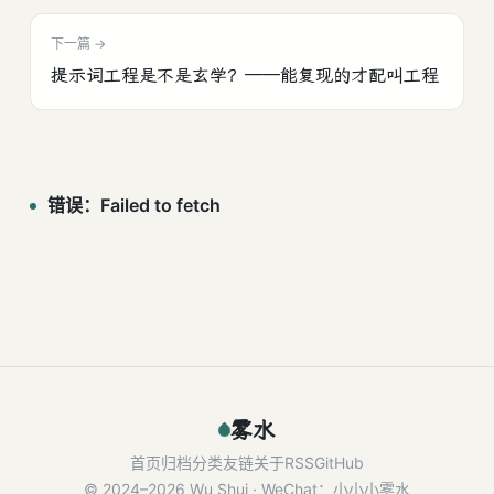
下一篇 →
提示词工程是不是玄学？——能复现的才配叫工程
雾水
首页
归档
分类
友链
关于
RSS
GitHub
© 2024–2026 Wu Shui · WeChat：小小小雾水