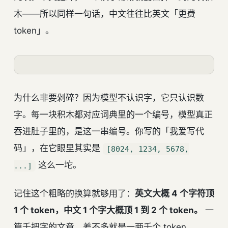
木——所以同样一句话，中文往往比英文「更费
token」。
为什么非要剁碎？因为模型不认识字，它只认识数
字。每一块积木都对应词典里的一个编号，模型真正
吞进肚子里的，是这一串编号。你写的「我爱写代
码」，在它眼里其实是
[8024, 1234, 5678,
这么一坨。
...]
记住这个粗略的换算就够用了：
英文大概 4 个字符顶
1 个 token，中文 1 个字大概顶 1 到 2 个 token。
一
篇千把字的文章，差不多就是一两千个 token。